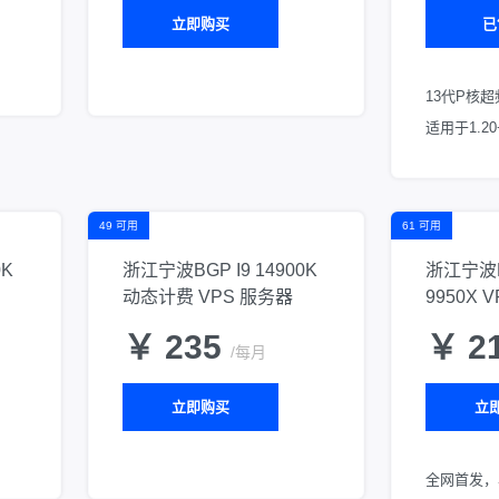
立即购买
已
13代P核
适用于1.2
49 可用
61 可用
0K
浙江宁波BGP I9 14900K
浙江宁波B
动态计费 VPS 服务器
9950X 
￥ 235
￥ 2
/每月
立即购买
立
全网首发，