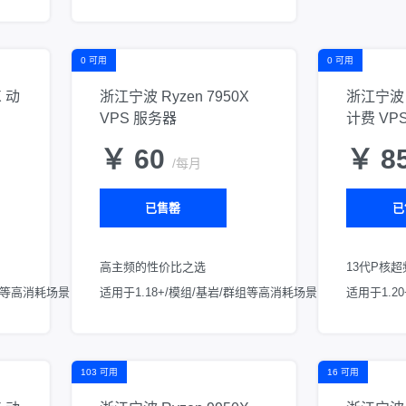
0 可用
0 可用
X 动
浙江宁波 Ryzen 7950X
浙江宁波 I
VPS 服务器
计费 VP
￥ 60
￥ 8
/每月
已售罄
已
高主频的性价比之选
13代P核
群组等高消耗场景
适用于1.18+/模组/基岩/群组等高消耗场景
适用于1.2
103 可用
16 可用