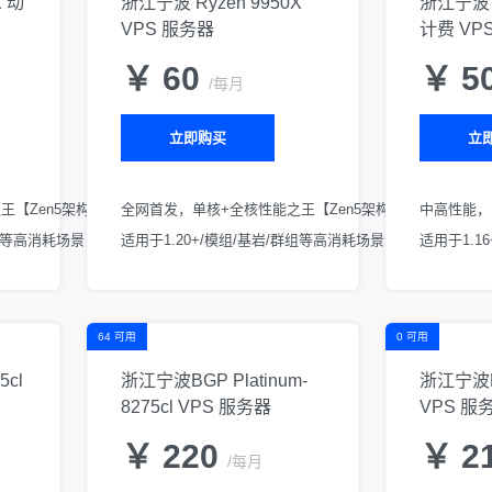
X 动
浙江宁波 Ryzen 9950X
浙江宁波 G
VPS 服务器
计费 VP
￥ 60
￥ 5
/每月
立即购买
立
王【Zen5架构】
全网首发，单核+全核性能之王【Zen5架构】
中高性能，
群组等高消耗场景
适用于1.20+/模组/基岩/群组等高消耗场景
适用于1.1
64 可用
0 可用
5cl
浙江宁波BGP Platinum-
浙江宁波BG
8275cl VPS 服务器
VPS 服
￥ 220
￥ 2
/每月