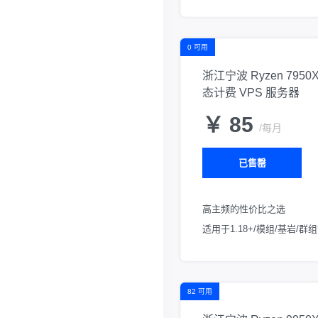
0 可用
浙江宁波 Ryzen 7950
态计费 VPS 服务器
￥ 85
/每月
已售罄
高主频的性价比之选
适用于1.18+/模组/基岩/
82 可用