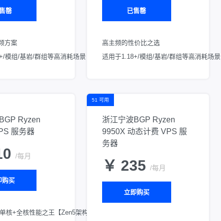
售罄
已售罄
超频方案
高主频的性价比之选
0+/模组/基岩/群组等高消耗场景
适用于1.18+/模组/基岩/群组等高消耗场景
51 可用
GP Ryzen
浙江宁波BGP Ryzen
VPS 服务器
9950X 动态计费 VPS 服
务器
10
/每月
￥ 235
/每月
即购买
立即购买
单核+全核性能之王【Zen5架构】