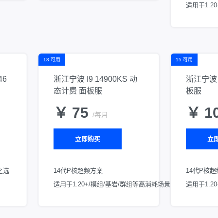
适用于1.2
18 可用
15 可用
46
浙江宁波 I9 14900KS 动
浙江宁波 I
态计费 面板服
板服
￥ 75
￥ 1
/每月
立即购买
立
之选
14代P核超频方案
14代P核
适用于1.20+/模组/基岩/群组等高消耗场景
适用于1.2