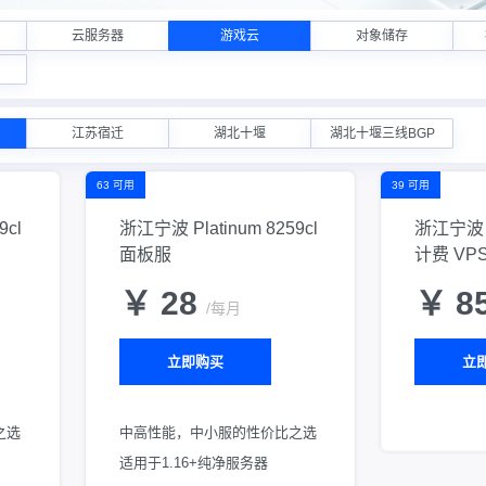
云服务器
游戏云
对象储存
江苏宿迁
湖北十堰
湖北十堰三线BGP
63 可用
39 可用
9cl
浙江宁波 Platinum 8259cl
浙江宁波 I
面板服
计费 VP
￥ 28
￥ 8
/每月
立即购买
立
之选
中高性能，中小服的性价比之选
适用于1.16+纯净服务器