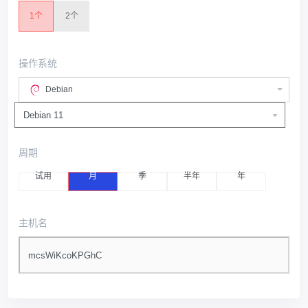
1个
2个
操作系统
Debian
周期
试用
月
季
半年
年
主机名