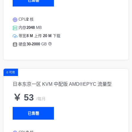
已售罄
CPU
2
核
内存
2048
MB
带宽
8 M
上传
20 M
下载
硬盘
30-2000
GB
0 可用
日本东京一区 KVM 中配版 AMD®EPYC 流量型
￥ 53
/每月
已售罄