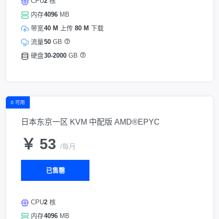
CPU
2
核
内存
4096
MB
带宽
40 M
上传
80 M
下载
流量
50
GB
硬盘
30-2000
GB
0 可用
日本东京一区 KVM 中配版 AMD®EPYC
￥ 53
/每月
已售罄
CPU
2
核
内存
4096
MB