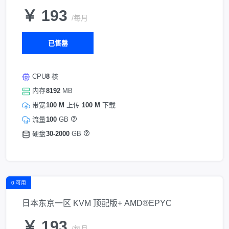
￥ 193
/每月
已售罄
CPU
8
核
内存
8192
MB
带宽
100 M
上传
100 M
下载
流量
100
GB
硬盘
30-2000
GB
0 可用
日本东京一区 KVM 顶配版+ AMD®EPYC
￥ 193
/每月