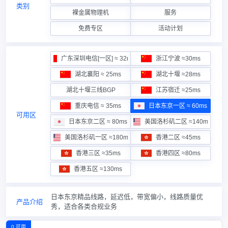
类别
裸金属物理机
服务
免费专区
活动计划
广东深圳电信[一区] ≈ 32ms
浙江宁波 ≈30ms
湖北襄阳 ≈ 25ms
湖北十堰 ≈28ms
湖北十堰三线BGP
江苏宿迁 ≈25ms
重庆电信 ≈ 35ms
日本东京一区 ≈ 60ms
可用区
日本东京二区 ≈ 80ms
美国洛杉矶二区 ≈140ms
美国洛杉矶一区 ≈180ms
香港二区 ≈45ms
香港三区 ≈35ms
香港四区 ≈80ms
香港五区 ≈130ms
日本东京精品线路，延迟低，带宽偏小，线路质量优
产品介绍
秀，适合各类合规业务
0 可用