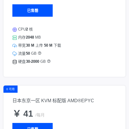
已售罄
CPU
2
核
内存
2048
MB
带宽
30 M
上传
50 M
下载
流量
50
GB
硬盘
30-2000
GB
0 可用
日本东京一区 KVM 标配版 AMD®EPYC
￥ 41
/每月