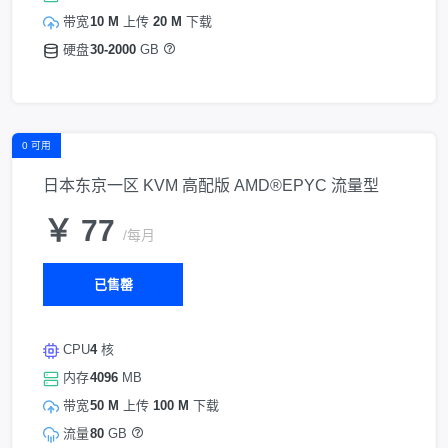
带宽
10 M
上传
20 M
下载
硬盘
30-2000
GB
0 可用
日本东京一区 KVM 高配版 AMD®EPYC 流量型
￥ 77
/每月
已售罄
CPU
4
核
内存
4096
MB
带宽
50 M
上传
100 M
下载
流量
80
GB