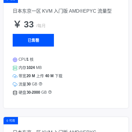
日本东京一区 KVM 入门版 AMD®EPYC 流量型
￥ 33
/每月
已售罄
CPU
1
核
内存
1024
MB
带宽
20 M
上传
40 M
下载
流量
30
GB
硬盘
30-2000
GB
0 可用