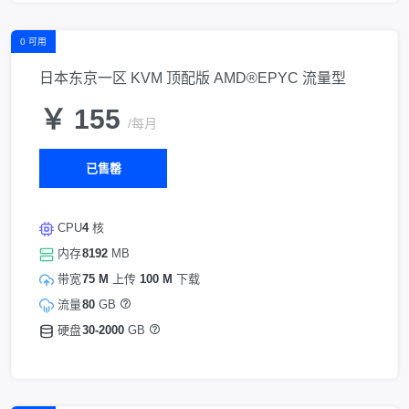
0 可用
日本东京一区 KVM 顶配版 AMD®EPYC 流量型
￥ 155
/每月
已售罄
CPU
4
核
内存
8192
MB
带宽
75 M
上传
100 M
下载
流量
80
GB
硬盘
30-2000
GB