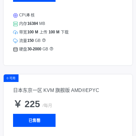
CPU
8
核
内存
16384
MB
带宽
100 M
上传
100 M
下载
流量
150
GB
硬盘
30-2000
GB
0 可用
日本东京一区 KVM 旗舰版 AMD®EPYC
￥ 225
/每月
已售罄