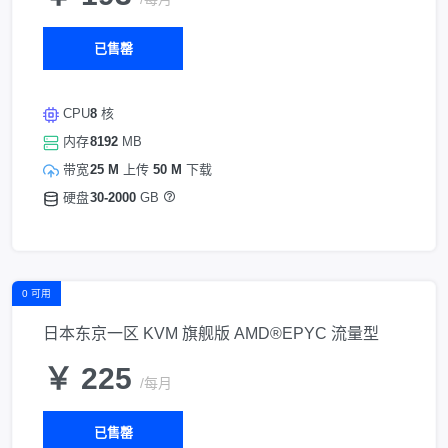
已售罄
CPU
8
核
内存
8192
MB
带宽
25 M
上传
50 M
下载
硬盘
30-2000
GB
0 可用
日本东京一区 KVM 旗舰版 AMD®EPYC 流量型
￥ 225
/每月
已售罄