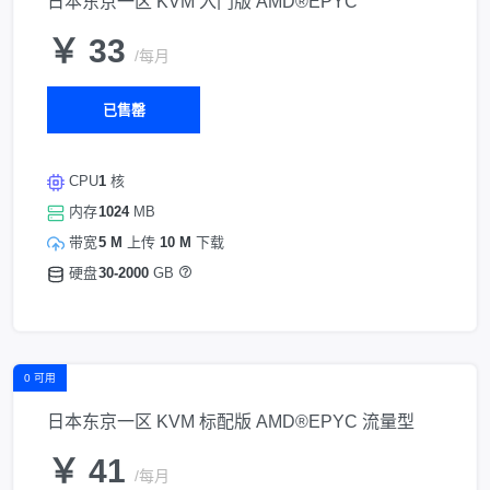
日本东京一区 KVM 入门版 AMD®EPYC
￥ 33
/每月
已售罄
CPU
1
核
内存
1024
MB
带宽
5 M
上传
10 M
下载
硬盘
30-2000
GB
0 可用
日本东京一区 KVM 标配版 AMD®EPYC 流量型
￥ 41
/每月