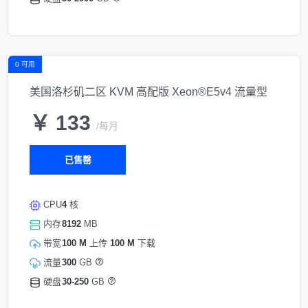
0 可用
美国洛杉矶二区 KVM 高配版 Xeon®E5v4 流量型
￥ 133
/每月
已售罄
CPU
4
核
内存
8192
MB
带宽
100 M
上传
100 M
下载
流量
300
GB
硬盘
30-250
GB