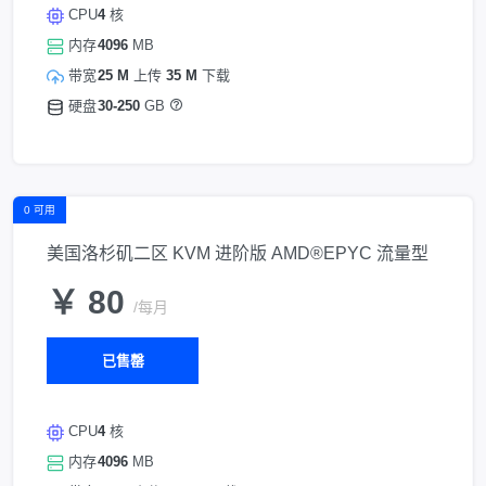
CPU
4
核
内存
4096
MB
带宽
25 M
上传
35 M
下载
硬盘
30-250
GB
0 可用
美国洛杉矶二区 KVM 进阶版 AMD®EPYC 流量型
￥ 80
/每月
已售罄
CPU
4
核
内存
4096
MB