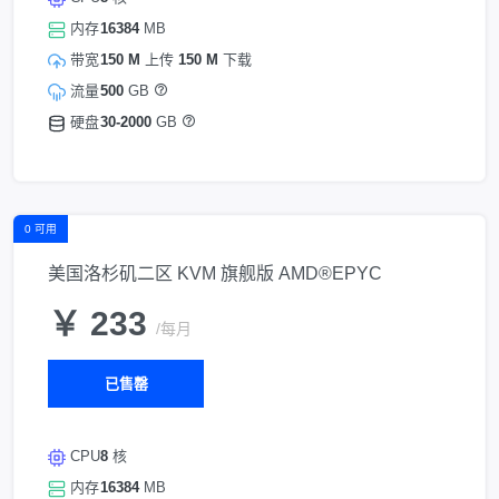
内存
16384
MB
带宽
150 M
上传
150 M
下载
流量
500
GB
硬盘
30-2000
GB
0 可用
美国洛杉矶二区 KVM 旗舰版 AMD®EPYC
￥ 233
/每月
已售罄
CPU
8
核
内存
16384
MB