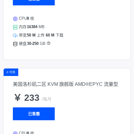
CPU
8
核
内存
16384
MB
带宽
50 M
上传
60 M
下载
硬盘
30-250
GB
0 可用
美国洛杉矶二区 KVM 旗舰版 AMD®EPYC 流量型
￥ 233
/每月
已售罄
CPU
8
核