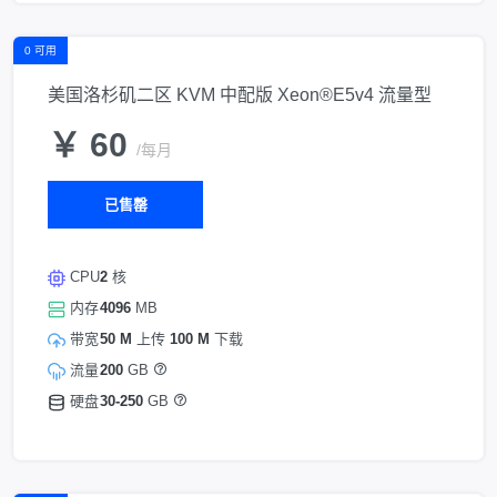
0 可用
美国洛杉矶二区 KVM 中配版 Xeon®E5v4 流量型
￥ 60
/每月
已售罄
CPU
2
核
内存
4096
MB
带宽
50 M
上传
100 M
下载
流量
200
GB
硬盘
30-250
GB