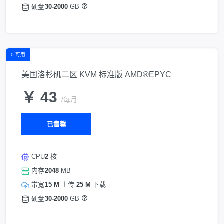
硬盘
30-2000
GB
0 可用
美国洛杉矶二区 KVM 标准版 AMD®EPYC
￥ 43
/每月
已售罄
CPU
2
核
内存
2048
MB
带宽
15 M
上传
25 M
下载
硬盘
30-2000
GB