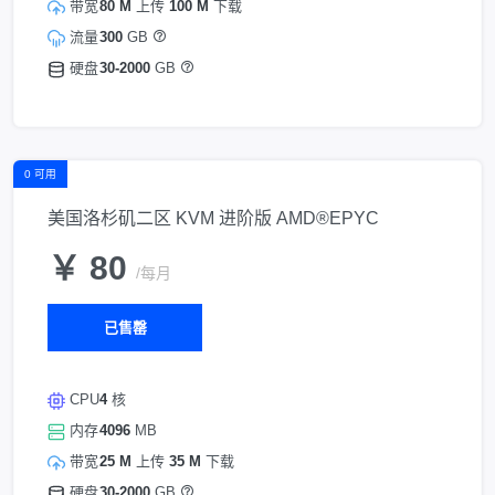
带宽
80 M
上传
100 M
下载
流量
300
GB
硬盘
30-2000
GB
0 可用
美国洛杉矶二区 KVM 进阶版 AMD®EPYC
￥ 80
/每月
已售罄
CPU
4
核
内存
4096
MB
带宽
25 M
上传
35 M
下载
硬盘
30-2000
GB