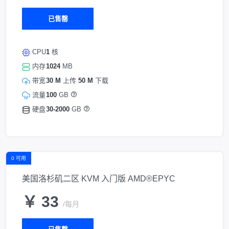
已售罄
CPU
1
核
内存
1024
MB
带宽
30 M
上传
50 M
下载
流量
100
GB
硬盘
30-2000
GB
0 可用
美国洛杉矶二区 KVM 入门版 AMD®EPYC
￥ 33
/每月