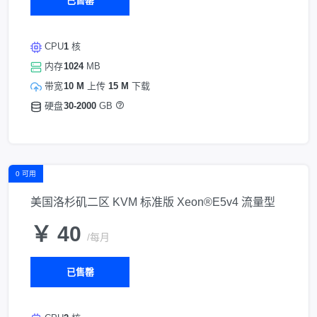
已售罄
CPU
1
核
内存
1024
MB
带宽
10 M
上传
15 M
下载
硬盘
30-2000
GB
0 可用
美国洛杉矶二区 KVM 标准版 Xeon®E5v4 流量型
￥ 40
/每月
已售罄