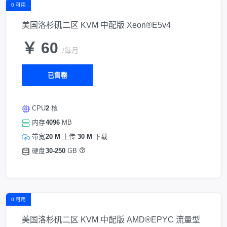
0 可用
美国洛杉矶二区 KVM 中配版 Xeon®E5v4
￥ 60
/每月
已售罄
CPU
2
核
内存
4096
MB
带宽
20 M
上传
30 M
下载
硬盘
30-250
GB
0 可用
美国洛杉矶二区 KVM 中配版 AMD®EPYC 流量型