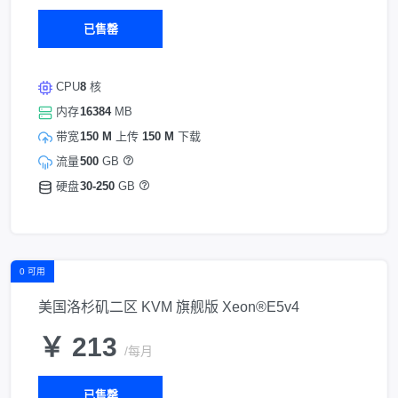
已售罄
CPU
8
核
内存
16384
MB
带宽
150 M
上传
150 M
下载
流量
500
GB
硬盘
30-250
GB
0 可用
美国洛杉矶二区 KVM 旗舰版 Xeon®E5v4
￥ 213
/每月
已售罄