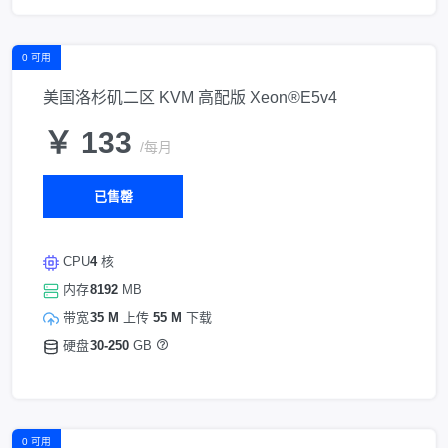
0 可用
美国洛杉矶二区 KVM 高配版 Xeon®E5v4
￥ 133
/每月
已售罄
CPU
4
核
内存
8192
MB
带宽
35 M
上传
55 M
下载
硬盘
30-250
GB
0 可用