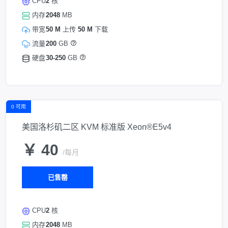
CPU
2
核
内存
2048
MB
带宽
50 M
上传
50 M
下载
流量
200
GB
硬盘
30-250
GB
0 可用
美国洛杉矶二区 KVM 标准版 Xeon®E5v4
￥ 40
/每月
已售罄
CPU
2
核
内存
2048
MB