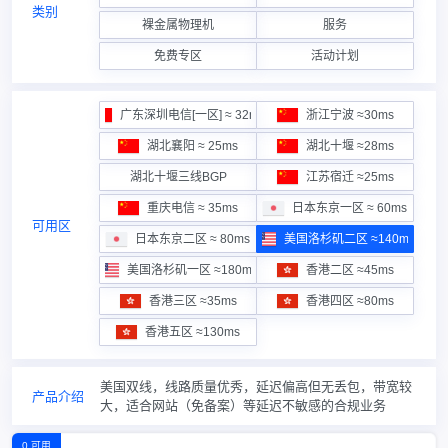
类别
裸金属物理机
服务
免费专区
活动计划
广东深圳电信[一区] ≈ 32ms
浙江宁波 ≈30ms
湖北襄阳 ≈ 25ms
湖北十堰 ≈28ms
湖北十堰三线BGP
江苏宿迁 ≈25ms
重庆电信 ≈ 35ms
日本东京一区 ≈ 60ms
可用区
日本东京二区 ≈ 80ms
美国洛杉矶二区 ≈140ms
美国洛杉矶一区 ≈180ms
香港二区 ≈45ms
香港三区 ≈35ms
香港四区 ≈80ms
香港五区 ≈130ms
美国双线，线路质量优秀，延迟偏高但无丢包，带宽较
产品介绍
大，适合网站（免备案）等延迟不敏感的合规业务
0 可用