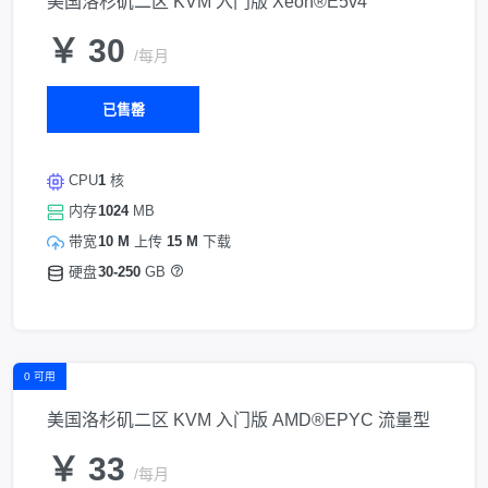
美国洛杉矶二区 KVM 入门版 Xeon®E5v4
￥ 30
/每月
已售罄
CPU
1
核
内存
1024
MB
带宽
10 M
上传
15 M
下载
硬盘
30-250
GB
0 可用
美国洛杉矶二区 KVM 入门版 AMD®EPYC 流量型
￥ 33
/每月