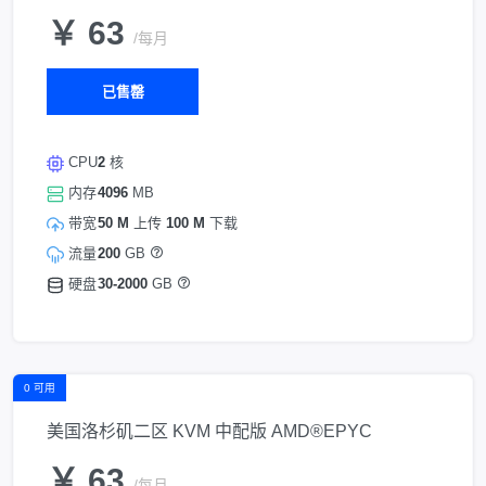
￥ 63
/每月
已售罄
CPU
2
核
内存
4096
MB
带宽
50 M
上传
100 M
下载
流量
200
GB
硬盘
30-2000
GB
0 可用
美国洛杉矶二区 KVM 中配版 AMD®EPYC
￥ 63
/每月