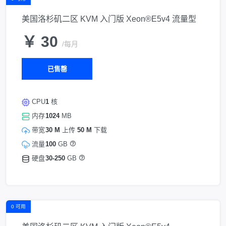
美国洛杉矶二区 KVM 入门版 Xeon®E5v4 流量型
￥ 30
/每月
已售罄
CPU
1
核
内存
1024
MB
带宽
30 M
上传
50 M
下载
流量
100
GB
硬盘
30-250
GB
0 可用