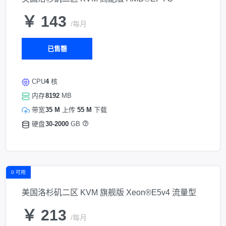
￥ 143
/每月
已售罄
CPU
4
核
内存
8192
MB
带宽
35 M
上传
55 M
下载
硬盘
30-2000
GB
0 可用
美国洛杉矶二区 KVM 旗舰版 Xeon®E5v4 流量型
￥ 213
/每月