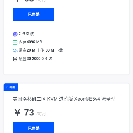
已售罄
CPU
2
核
内存
4096
MB
带宽
20 M
上传
30 M
下载
硬盘
30-2000
GB
0 可用
美国洛杉矶二区 KVM 进阶版 Xeon®E5v4 流量型
￥ 73
/每月
已售罄