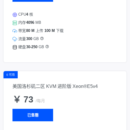
CPU
4
核
内存
4096
MB
带宽
80 M
上传
100 M
下载
流量
300
GB
硬盘
30-250
GB
0 可用
美国洛杉矶二区 KVM 进阶版 Xeon®E5v4
￥ 73
/每月
已售罄