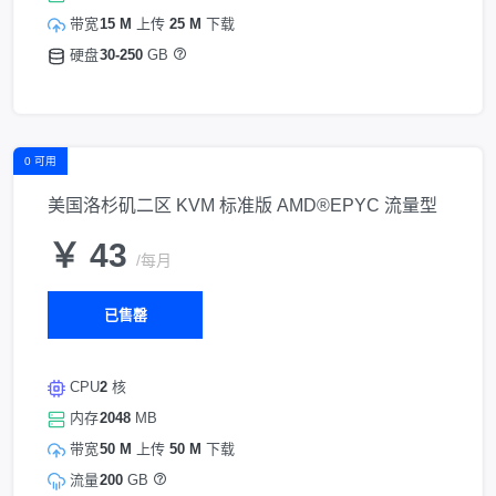
带宽
15 M
上传
25 M
下载
硬盘
30-250
GB
0 可用
美国洛杉矶二区 KVM 标准版 AMD®EPYC 流量型
￥ 43
/每月
已售罄
CPU
2
核
内存
2048
MB
带宽
50 M
上传
50 M
下载
流量
200
GB