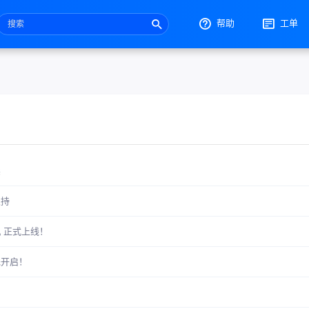
帮助
工单
卖
支持
 正式上线！
先开启！