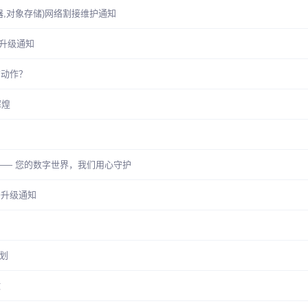
,对象存储)网络割接维护通知
移升级通知
有动作？
辉煌
P
—— 您的数字世界，我们用心守护
升级通知
计划
故