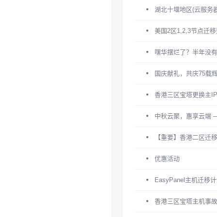
湖北十堰地区(云服务器
美国2区1,2,3节点迁
嘿华摆烂了？半年没
国庆献礼，共庆75载
香港三区宝塔更换主I
中秋云聚，惠享云端 
【重要】香港二区迁移
优惠活动
EasyPanel主机迁移
香港三区宝塔主机事