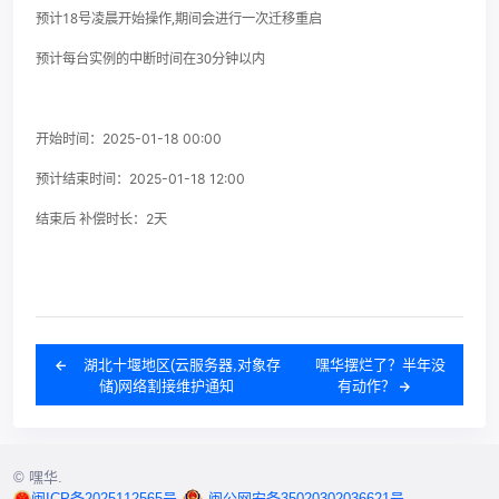
预计18号凌晨开始操作,期间会进行一次迁移重启
预计每台实例的中断时间在30分钟以内
开始时间：2025-01-18 00:00
预计结束时间：2025-01-18 12:00
结束后 补偿时长：2天
湖北十堰地区(云服务器,对象存
嘿华摆烂了？半年没
储)网络割接维护通知
有动作？
© 嘿华.
闽ICP备2025112565号
闽公网安备35020302036621号