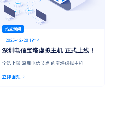
站点新闻
站点
Posted on
2025-11-09 00:00
Pos
202
双十一首波福利，抢先开启！
系
亲爱的用户，双十一惊喜第一弹已准备就绪，诚
立即
邀您开启好运！
立即围观