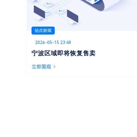
站点新闻
Posted on
2026-05-13 01:48
关于嘿华提供的技术支持
似乎很多用户都不太清楚服务协议里提到的“技
术支持”具体包含哪些，今天就来为大家说明一
下。
立即围观