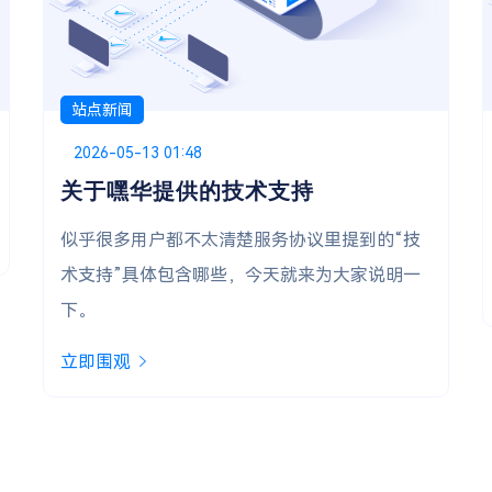
站点新闻
Posted on
2025-12-28 19:14
深圳电信宝塔虚拟主机 正式上线！
全选上架 深圳电信节点 的宝塔虚拟主机
立即围观