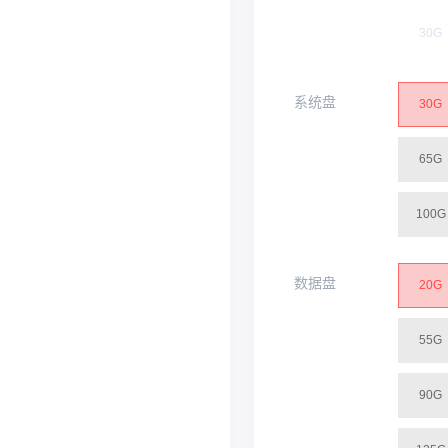
30G
系统盘
30G
65G
100G
数据盘
20G
55G
90G