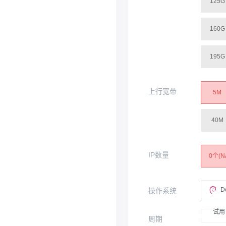
125G
160G
195G
上行宽带
5M
40M
IP数量
0个(N
D
操作系统
试用
周期