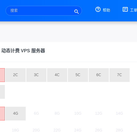
帮助
工
0X 动态计费 VPS 服务器
2C
3C
4C
5C
6C
7C
4G
6G
8G
10G
12G
14G
18G
20G
22G
24G
26G
28G