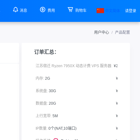
单
消息
费用
购物车
中文简体
请登录
用户中心
产品配置
订单汇总：
江苏宿迁 Ryzen 7950X 动态计费 VPS 服务器:
¥20.00
内存:
2G
¥0.00
系统盘:
30G
¥0.00
数据盘:
20G
¥0.00
上行宽带:
5M
¥0.00
IP数量:
0个(NAT,10端口)
¥0.00