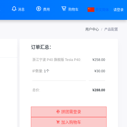
单
消息
费用
购物车
中文简体
请登录
用户中心
产品配置
订单汇总：
浙江宁波 P40 旗舰版 Tesla P40:
¥258.00
IP数量:
1个
¥30.00
总价:
¥288.00
拼团需登录
加入购物车