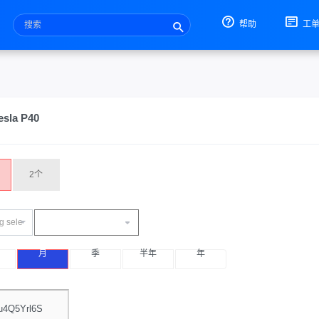
帮助
工
la P40
2个
g selected
月
季
半年
年