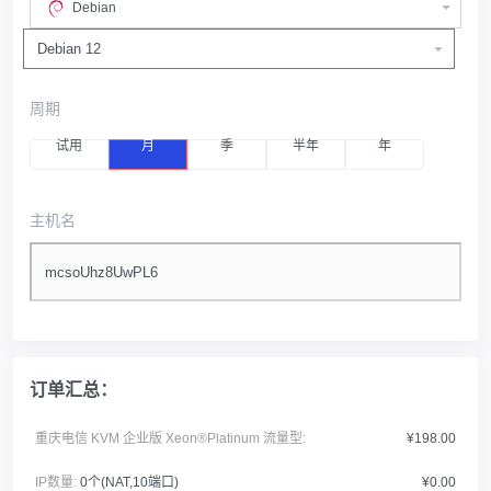
Debian
周期
试用
月
季
半年
年
主机名
订单汇总：
重庆电信 KVM 企业版 Xeon®Platinum 流量型:
¥198.00
IP数量:
0个(NAT,10端口)
¥0.00