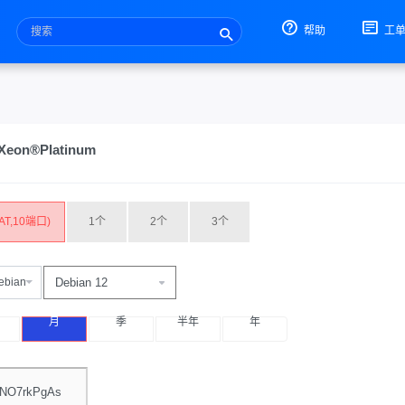
帮助
工
on®Platinum
AT,10端口)
1个
2个
3个
ebian
月
季
半年
年