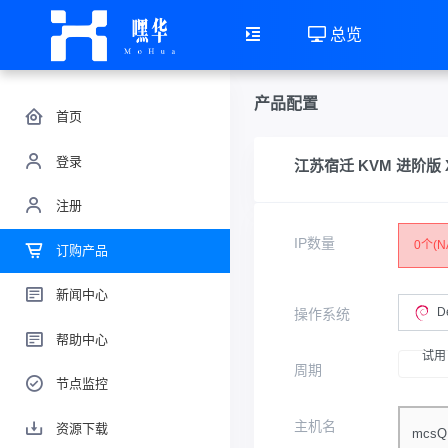
总览
产品配置
首页
登录
江苏宿迁 KVM 进阶版 Xe
注册
IP数量
0个(N
订购产品
新闻中心
D
操作系统
帮助中心
试用
周期
节点监控
主机名
资源下载