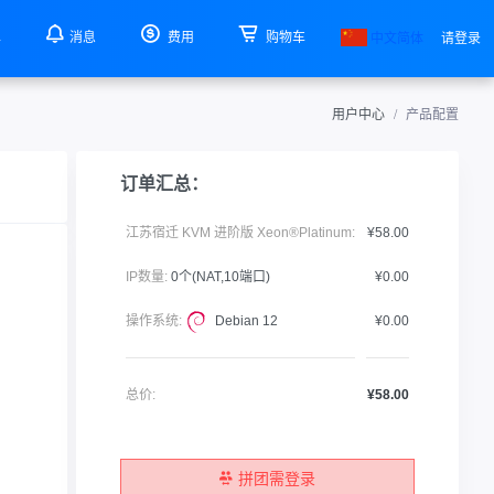
单
消息
费用
购物车
中文简体
请登录
用户中心
产品配置
订单汇总：
江苏宿迁 KVM 进阶版 Xeon®Platinum:
¥58.00
IP数量:
0个(NAT,10端口)
¥0.00
操作系统:
Debian 12
¥0.00
总价:
¥58.00
拼团需登录