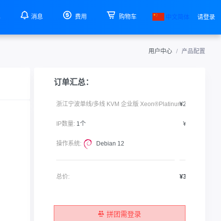
单
消息
费用
购物车
中文简体
请登录
用户中心
产品配置
订单汇总：
浙江宁波单线/多线 KVM 企业版 Xeon®Platinum:
¥290.00
IP数量:
1个
¥30.00
操作系统:
Debian 12
¥0.00
总价:
¥320.00
拼团需登录