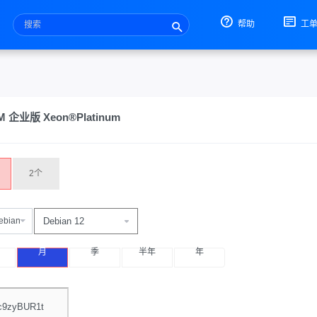
帮助
工
企业版 Xeon®Platinum
2个
ebian
月
季
半年
年