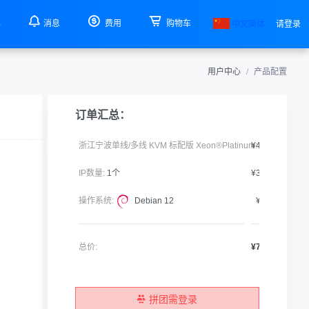
单
消息
费用
购物车
中文简体
请登录
用户中心
产品配置
订单汇总：
浙江宁波单线/多线 KVM 标配版 Xeon®Platinum:
¥42.00
IP数量:
1个
¥30.00
操作系统:
Debian 12
¥0.00
总价:
¥72.00
拼团需登录