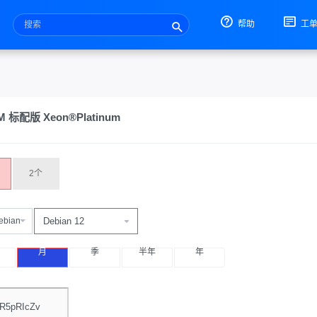
帮助
工
标配版 Xeon®Platinum
2个
ebian
月
季
半年
年