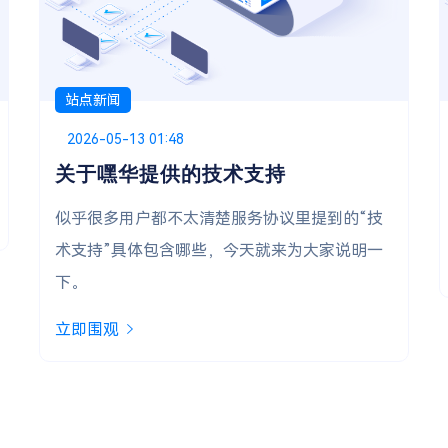
站点新闻
Posted on
2025-12-28 19:14
深圳电信宝塔虚拟主机 正式上线！
全选上架 深圳电信节点 的宝塔虚拟主机
立即围观