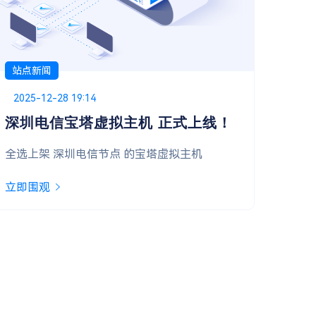
站点新闻
站点
Posted on
2025-11-09 00:00
Pos
202
双十一首波福利，抢先开启！
系
亲爱的用户，双十一惊喜第一弹已准备就绪，诚
立即
邀您开启好运！
立即围观