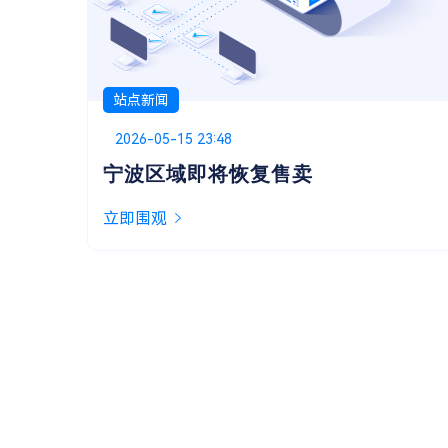
站点新闻
Posted on
2026-05-13 01:48
关于嘿华提供的技术支持
似乎很多用户都不太清楚服务协议里提到的“技
术支持”具体包含哪些，今天就来为大家说明一
下。
立即围观