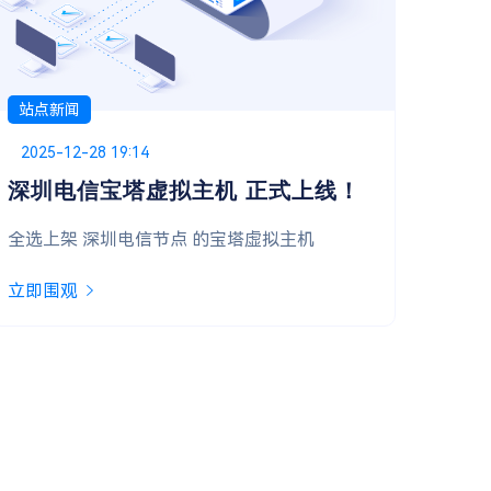
站点新闻
站点
Posted on
2025-11-09 00:00
Pos
202
双十一首波福利，抢先开启！
系
亲爱的用户，双十一惊喜第一弹已准备就绪，诚
立即
邀您开启好运！
立即围观