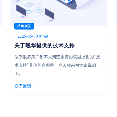
站点新闻
Posted on
2025-12-28 19:14
深圳电信宝塔虚拟主机 正式上线！
全选上架 深圳电信节点 的宝塔虚拟主机
立即围观