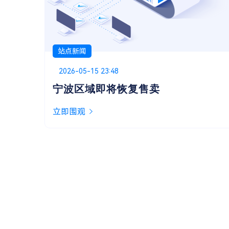
站点新闻
Posted on
2026-05-13 01:48
关于嘿华提供的技术支持
似乎很多用户都不太清楚服务协议里提到的“技
术支持”具体包含哪些，今天就来为大家说明一
下。
立即围观