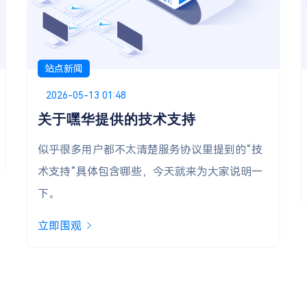
站点新闻
Posted on
2025-12-28 19:14
深圳电信宝塔虚拟主机 正式上线！
全选上架 深圳电信节点 的宝塔虚拟主机
立即围观