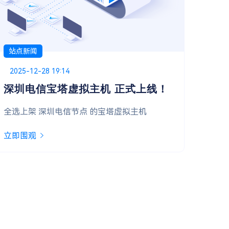
站点新闻
站点
Posted on
2025-11-09 00:00
Pos
202
双十一首波福利，抢先开启！
系
亲爱的用户，双十一惊喜第一弹已准备就绪，诚
立即
邀您开启好运！
立即围观