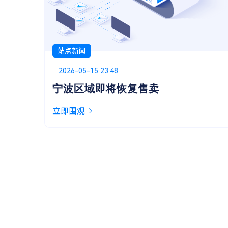
站点新闻
Posted on
2026-05-13 01:48
关于嘿华提供的技术支持
似乎很多用户都不太清楚服务协议里提到的“技
术支持”具体包含哪些，今天就来为大家说明一
下。
立即围观